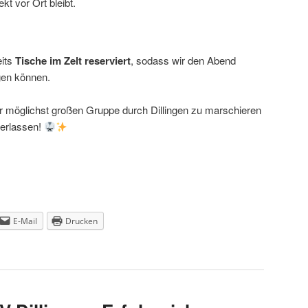
kt vor Ort bleibt.
eits
Tische im Zelt reserviert
, sodass wir den Abend
gen können.
er möglichst großen Gruppe durch Dillingen zu marschieren
terlassen!
E-Mail
Drucken