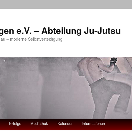
gen e.V. – Abteilung Ju-Jutsu
onau – moderne Selbstverteidigung
Erfolge
Mediathek
Kalender
Informationen