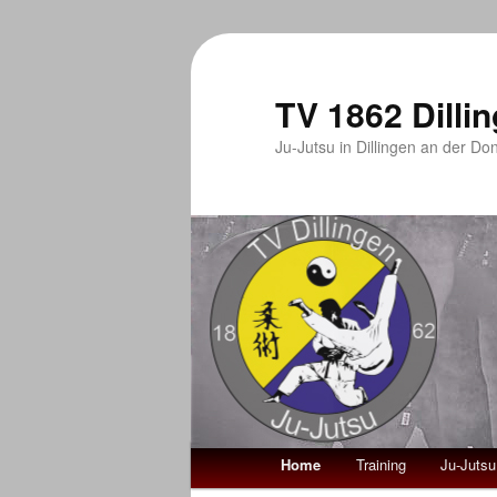
Zum
Zum
Inhalt
sekundären
wechseln
Inhalt
TV 1862 Dillin
wechseln
Ju-Jutsu in Dillingen an der D
Hauptmenü
Home
Training
Ju-Jutsu