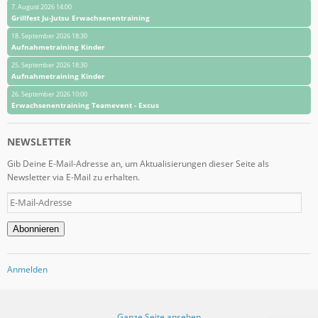
7. August 2026 14:00
Grillfest Ju-Jutsu Erwachsenentraining
18. September 2026 18:30
Aufnahmetraining Kinder
25. September 2026 18:30
Aufnahmetraining Kinder
26. September 2026 10:00
Erwachsenentraining Teamevent - Excus
NEWSLETTER
Gib Deine E-Mail-Adresse an, um Aktualisierungen dieser Seite als
Newsletter via E-Mail zu erhalten.
E-
Mail-
Adresse
Abonnieren
Anmelden
Ganze Seite ansehen