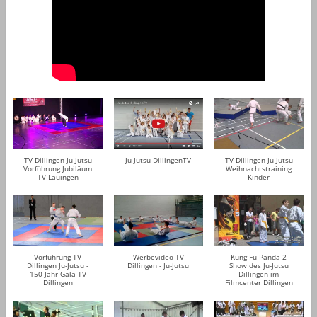
TV Dillingen Ju-Jutsu
Ju Jutsu DillingenTV
TV Dillingen Ju-Jutsu
Vorführung Jubiläum
Weihnachtstraining
TV Lauingen
Kinder
Vorführung TV
Werbevideo TV
Kung Fu Panda 2
Dillingen Ju-Jutsu -
Dillingen - Ju-Jutsu
Show des Ju-Jutsu
150 Jahr Gala TV
Dillingen im
Dillingen
Filmcenter Dillingen