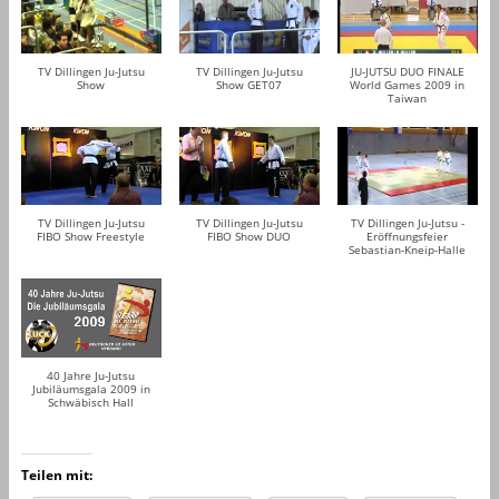
TV Dillingen Ju-Jutsu
TV Dillingen Ju-Jutsu
JU-JUTSU DUO FINALE
Show
Show GET07
World Games 2009 in
Taiwan
TV Dillingen Ju-Jutsu
TV Dillingen Ju-Jutsu
TV Dillingen Ju-Jutsu -
FIBO Show Freestyle
FIBO Show DUO
Eröffnungsfeier
Sebastian-Kneip-Halle
40 Jahre Ju-Jutsu
Jubiläumsgala 2009 in
Schwäbisch Hall
Teilen mit: