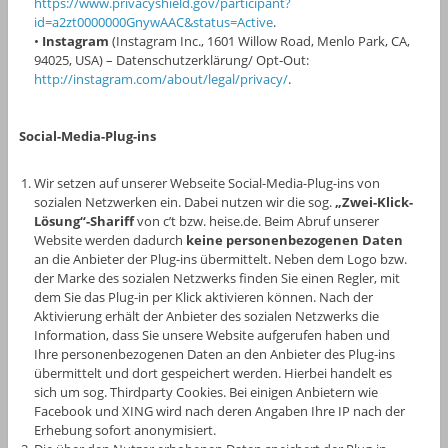
https://www.privacyshield.gov/participant?
id=a2zt0000000GnywAAC&status=Active
.
•
Instagram
(Instagram Inc., 1601 Willow Road, Menlo Park, CA,
94025, USA) – Datenschutzerklärung/ Opt-Out:
http://instagram.com/about/legal/privacy/
.
Social-Media-Plug-ins
Wir setzen auf unserer Webseite Social-Media-Plug-ins von
sozialen Netzwerken ein. Dabei nutzen wir die sog.
„Zwei-Klick-
Lösung“-Shariff
von c’t bzw. heise.de. Beim Abruf unserer
Website werden dadurch
keine personenbezogenen Daten
an die Anbieter der Plug-ins übermittelt. Neben dem Logo bzw.
der Marke des sozialen Netzwerks finden Sie einen Regler, mit
dem Sie das Plug-in per Klick aktivieren können. Nach der
Aktivierung erhält der Anbieter des sozialen Netzwerks die
Information, dass Sie unsere Website aufgerufen haben und
Ihre personenbezogenen Daten an den Anbieter des Plug-ins
übermittelt und dort gespeichert werden. Hierbei handelt es
sich um sog. Thirdparty Cookies. Bei einigen Anbietern wie
Facebook und XING wird nach deren Angaben Ihre IP nach der
Erhebung sofort anonymisiert.