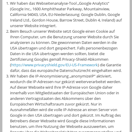
Wir haben das Webseitenanalyse-Tool „Google Analytics“
(Google Inc., 1600 Amphitheater Parkway, Mountainview,
California 94043, USA, EU-Niederlassung: Google Dublin, Google
Ireland Ltd., Gordon House, Barrow Street, Dublin 4, Ireland) auf
unserer Website integriert.
Beim Besuch unserer Website setzt Google einen Cookie auf
Ihren Computer, um die Benutzung unserer Website durch Sie
analysieren zu können. Die gewonnenen Daten werden in die
USA übertragen und dort gespeichert. Falls personenbezogen
Daten in die USA übertragen werden sollten, bietet die
Zertifizierung Googles gemäß Privacy-Shield-Abkommen
(
https://www.privacyshield.gov/EU-US-Framework
) die Garantie
dafür, dass das europäische Datenschutzrecht eingehalten wird.
Wir haben die IP-Anonymisierung „anonymizeIP“ aktiviert,
wodurch die IP-Adressen nur gekürzt weiterverarbeitet werden.
Auf dieser Webseite wird Ihre IP-Adresse von Google daher
innerhalb von Mitgliedstaaten der Europäischen Union oder in
anderen Vertragsstaaten des Abkommens über den
Europäischen Wirtschaftsraum zuvor gekürzt. Nur in
Ausnahmefällen wird die volle IP-Adresse an einen Server von
Google in den USA übertragen und dort gekürzt. Im Auftrag des
Betreibers dieser Webseite wird Google diese Informationen
benutzen, um Ihre Nutzung der Webseite auszuwerten, um
Reports über die Webseitenaktivitäten zusammenzustellen und